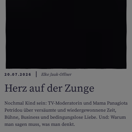
KARRIERE
GUTSCHEINE & SHOP
FAMILIFE
KONTAKT
20.07.2026
Elke Jauk-Offner
NACHHALTIGKEIT
Herz auf der Zunge
DEVELOPMENT
Nochmal Kind sein: TV-Moderatorin und Mama Panagiota
Petridou über versäumte und wiedergewonnene Zeit,
DE
EN
Bühne, Business und bedingungslose Liebe. Und: Warum
man sagen muss, was man denkt.