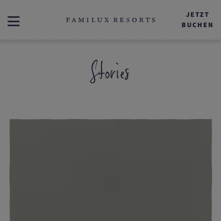
JETZT
BUCHEN
Stories
JAN
FEB
MÄR
APR
MAI
JUN
JUL
AUG
SEP
OKT
NOV
DEZ